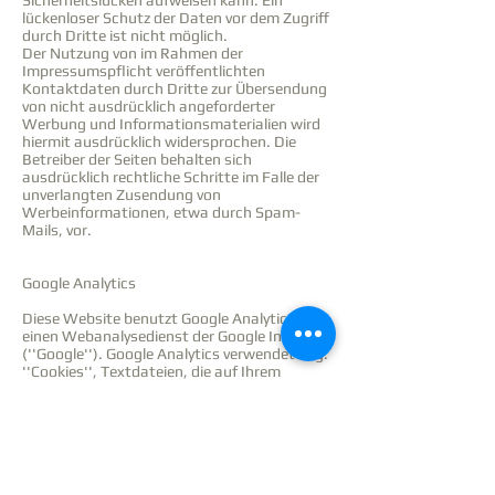
Sicherheitslücken aufweisen kann. Ein
lückenloser Schutz der Daten vor dem Zugriff
durch Dritte ist nicht möglich.
Der Nutzung von im Rahmen der
Impressumspflicht veröffentlichten
Kontaktdaten durch Dritte zur Übersendung
von nicht ausdrücklich angeforderter
Werbung und Informationsmaterialien wird
hiermit ausdrücklich widersprochen. Die
Betreiber der Seiten behalten sich
ausdrücklich rechtliche Schritte im Falle der
unverlangten Zusendung von
Werbeinformationen, etwa durch Spam-
Mails, vor.
Google Analytics
Diese Website benutzt Google Analytics,
einen Webanalysedienst der Google Inc.
(''Google''). Google Analytics verwendet sog.
''Cookies'', Textdateien, die auf Ihrem
Computer gespeichert werden und die eine
Analyse der Benutzung der Website durch Sie
ermöglicht. Die durch den Cookie erzeugten
Informationen über Ihre Benutzung dieser
Website (einschließlich Ihrer IP-Adresse) wird
an einen Server von Google in den USA